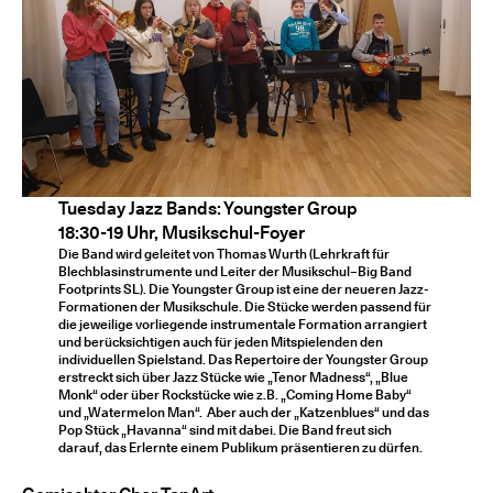
Tuesday Jazz Bands: Youngster Group
18:30-19 Uhr, Musikschul-Foyer
Die Band wird geleitet von Thomas Wurth (Lehrkraft für
Blechblasinstrumente und Leiter der Musikschul–Big Band
Footprints SL). Die Youngster Group ist eine der neueren Jazz-
Formationen der Musikschule. Die Stücke werden passend für
die jeweilige vorliegende instrumentale Formation arrangiert
und berücksichtigen auch für jeden Mitspielenden den
individuellen Spielstand. Das Repertoire der Youngster Group
erstreckt sich über Jazz Stücke wie „Tenor Madness“, „Blue
Monk“ oder über Rockstücke wie z.B. „Coming Home Baby“
und „Watermelon Man“. Aber auch der „Katzenblues“ und das
Pop Stück „Havanna“ sind mit dabei. Die Band freut sich
darauf, das Erlernte einem Publikum präsentieren zu dürfen.