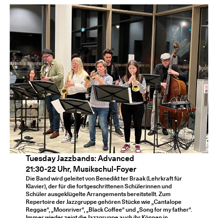
Tuesday Jazzbands: Advanced
21:30-22 Uhr, Musikschul-Foyer
Die Band wird geleitet von Benedikt ter Braak (Lehrkraft für
Klavier), der für die fortgeschrittenen Schülerinnen und
Schüler ausgeklügelte Arrangements bereitstellt. Zum
Repertoire der Jazzgruppe gehören Stücke wie „Cantalope
Reggae“, „Moonriver“, „Black Coffee“ und „Song for my father“.
Immer wieder zeigt die Jazzgruppe auch ihr Können in