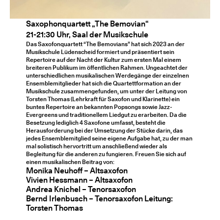
Saxophonquartett „The Bemovian“
21-21:30 Uhr, Saal der Musikschule
Das Saxofonquartett “The Bemovians” hat sich 2023 an der
Musikschule Lüdenscheid formiert und präsentiert sein
Repertoire auf der Nacht der Kultur zum ersten Mal einem
breiteren Publikum im öffentlichen Rahmen. Ungeachtet der
unterschiedlichen musikalischen Werdegänge der einzelnen
Ensemblemitglieder hat sich die Quartettformation an der
Musikschule zusammengefunden, um unter der Leitung von
Torsten Thomas (Lehrkraft für Saxofon und Klarinette) ein
buntes Repertoire an bekannten Popsongs sowie Jazz-
Evergreens und traditionellem Liedgut zu erarbeiten. Da die
Besetzung lediglich 4 Saxofone umfasst, besteht die
Herausforderung bei der Umsetzung der Stücke darin, das
jedes Ensemblemitglied seine eigene Aufgabe hat, zu der man
mal solistisch hervortritt um anschließend wieder als
Begleitung für die anderen zu fungieren. Freuen Sie sich auf
einen musikalischen Beitrag von:
Monika Neuhoff – Altsaxofon
Vivien Hessmann – Altsaxofon
Andrea Knichel – Tenorsaxofon
Bernd Irlenbusch – Tenorsaxofon Leitung:
Torsten Thomas