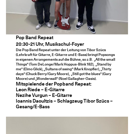
Pop Band Repeat
20:30-21 Uhr, Musikschul-Foyer
Die Pop Band Repeat unter der Leitung von Tibor Szücs
(Lehrkraft für Gitarre, E-Gitarre und E-Bass) bringt Popsongs
in eigenen Arrangements auf die Bühne, so z.B. „All the small
Things“ (Tom DeLonge/Mark Hoppus-Blink 182), „Stand by
me“ (Elmo Glick), „Sultans of swing“ (Mark Knopfler), „Thirty
days“ (Chuck Berry/Gary Moore), „Still got the blues“ (Gary
Moore) und „Wonderwall“ (Noel Gallagher-Oasis).
Mitspielende der Popband Repeat:
Leon Riede – E-Gitarre
Nezihe Vurgun – E-Gitarre
Ioannis Daoultzis – Schlagzeug Tibor Szücs –
Gesang/E-Bass