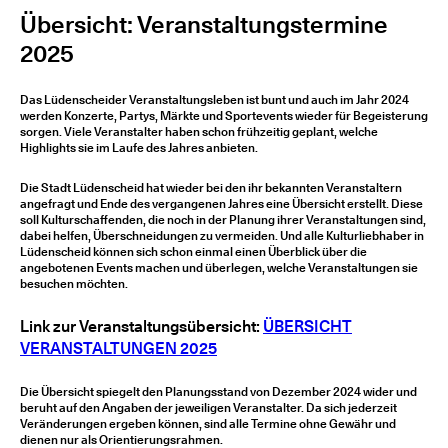
Übersicht: Veranstaltungstermine
2025
Das Lüdenscheider Veranstaltungsleben ist bunt und auch im Jahr 2024
werden Konzerte, Partys, Märkte und Sportevents wieder für Begeisterung
sorgen. Viele Veranstalter haben schon frühzeitig geplant, welche
Highlights sie im Laufe des Jahres anbieten.
Die Stadt Lüdenscheid hat wieder bei den ihr bekannten Veranstaltern
angefragt und Ende des vergangenen Jahres eine Übersicht erstellt. Diese
soll Kulturschaffenden, die noch in der Planung ihrer Veranstaltungen sind,
dabei helfen, Überschneidungen zu vermeiden. Und alle Kulturliebhaber in
Lüdenscheid können sich schon einmal einen Überblick über die
angebotenen Events machen und überlegen, welche Veranstaltungen sie
besuchen möchten.
Link zur Veranstaltungsübersicht:
ÜBERSI
CHT
VERANSTALTUNGEN 2025
Die Übersicht spiegelt den Planungsstand von Dezember 2024 wider und
beruht auf den Angaben der jeweiligen Veranstalter. Da sich jederzeit
Veränderungen ergeben können, sind alle Termine ohne Gewähr und
dienen nur als Orientierungsrahmen.