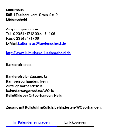
Kulturhaus
58511 Freiherr-vom-Stein-Str. 9
Lüdenscheid
Ansprechpartner:in:
Tel.: 0 23 51 / 17 12 99 o. 17 14 06
Fax: 0 23 51 / 17 17 06
E-Mail:
kulturhaus@luedenscheid.de
http://www.kulturhaus-luedenscheid.de
Barrierefreiheit
Barrierefreier Zugang: Ja
Rampen vorhanden: Nein
Aufzüge vorhanden: Ja
behindertengerechtes WC: Ja
Rollstühle vor Ort vorhanden: Nein
Zugang mit Rollstuhl möglich, Behinderten-WC vorhanden.
Im Kalender eintragen
Link kopieren