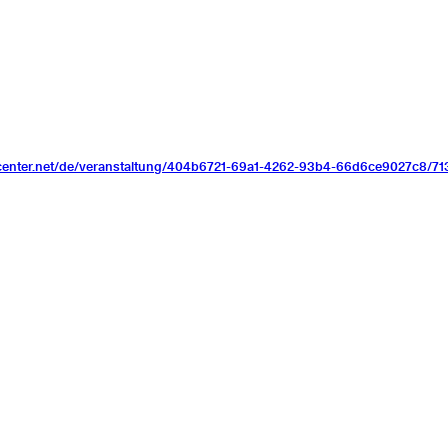
acenter.net/de/veranstaltung/404b6721-69a1-4262-93b4-66d6ce9027c8/71