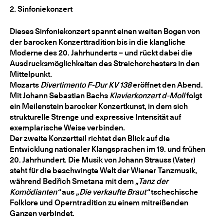
2. Sinfoniekonzert
Dieses Sinfoniekonzert spannt einen weiten Bogen von
der barocken Konzerttradition bis in die klangliche
Moderne des 20. Jahrhunderts – und rückt dabei die
Ausdrucksmöglichkeiten des Streichorchesters in den
Mittelpunkt.
Mozarts
Divertimento F-Dur KV 138
eröffnet den Abend.
Mit Johann Sebastian Bachs
Klavierkonzert d-Moll
folgt
ein Meilenstein barocker Konzertkunst, in dem sich
strukturelle Strenge und expressive Intensität auf
exemplarische Weise verbinden.
Der zweite Konzertteil richtet den Blick auf die
Entwicklung nationaler Klangsprachen im 19. und frühen
20. Jahrhundert. Die Musik von Johann Strauss (Vater)
steht für die beschwingte Welt der Wiener Tanzmusik,
während Bedřich Smetana mit dem
„Tanz der
Komödianten“
aus
„Die verkaufte Braut“
tschechische
Folklore und Operntradition zu einem mitreißenden
Ganzen verbindet.