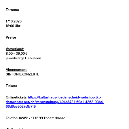
Termine
17.10.2026
18:00 Uhr
Preise
Vorverkauf:
8,00 – 39,00 €
jeweils zzgl. Gebühren
Abonnement:
SINFONIEKONZERTE
Tickets
Onlinetickets:
https://kulturhaus-luedenscheid-webshop.tkt-
datacenter.net/de/veranstaltung/404b6721-69a1-4262-93b4-
66d6ce9027c8/719
Telefon: 02351 / 17 12 99 Theaterkasse