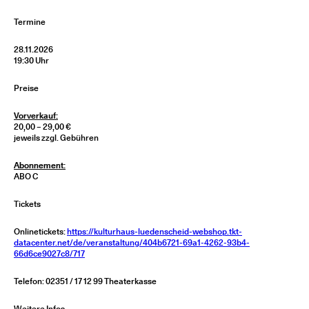
Termine
28.11.2026
19:30 Uhr
Preise
Vorverkauf:
20,00 – 29,00 €
jeweils zzgl. Gebühren
Abonnement:
ABO C
Tickets
Onlinetickets:
https://kulturhaus-luedenscheid-webshop.tkt-
datacenter.net/de/veranstaltung/404b6721-69a1-4262-93b4-
66d6ce9027c8/717
Telefon: 02351 / 17 12 99 Theaterkasse
Weitere Infos