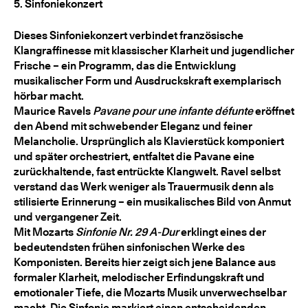
5. Sinfoniekonzert
Dieses Sinfoniekonzert verbindet französische
Klangraffinesse mit klassischer Klarheit und jugendlicher
Frische – ein Programm, das die Entwicklung
musikalischer Form und Ausdruckskraft exemplarisch
hörbar macht.
Maurice Ravels
Pavane pour une infante défunte
eröffnet
den Abend mit schwebender Eleganz und feiner
Melancholie. Ursprünglich als Klavierstück komponiert
und später orchestriert, entfaltet die Pavane eine
zurückhaltende, fast entrückte Klangwelt. Ravel selbst
verstand das Werk weniger als Trauermusik denn als
stilisierte Erinnerung – ein musikalisches Bild von Anmut
und vergangener Zeit.
Mit Mozarts
Sinfonie Nr. 29 A-Dur
erklingt eines der
bedeutendsten frühen sinfonischen Werke des
Komponisten. Bereits hier zeigt sich jene Balance aus
formaler Klarheit, melodischer Erfindungskraft und
emotionaler Tiefe, die Mozarts Musik unverwechselbar
macht. Die Sinfonie markiert einen entscheidenden